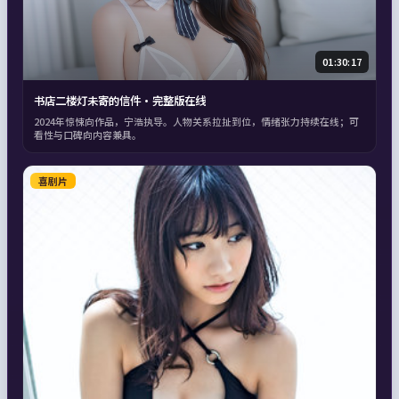
01:30:17
书店二楼灯未寄的信件·完整版在线
2024年惊悚向作品，宁浩执导。人物关系拉扯到位，情绪张力持续在线；可
看性与口碑向内容兼具。
喜剧片