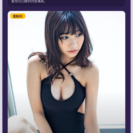
看性与口碑向内容兼具。
喜剧片