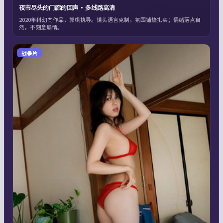
夜市尽头的门廊的回声·多线路高清
2020年科幻向作品，郭帆执导。镜头语言克制，氛围铺垫扎实；情绪落点自
然，不刻意煽情。
战争片