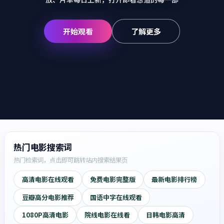
开始观看
了解更多
热门电影搜索词
热门检索词，点击即可跳转站内搜索结果页
高清电影在线观看
免费电影完整版
最新电影排行榜
豆瓣高分电影推荐
国语中字在线观看
1080P高清电影
院线电影在线看
日韩电影高清