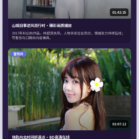
01:42:25
山城旧事逆风而行时·臻彩画质播放
2017年科幻向作品，林超贤执导。人物关系拉扯到位，情绪张力持续在线；
可看性与口碑向内容兼具。
冒险片
02:07:12
铁轨向北时间折返点·BD高清在线