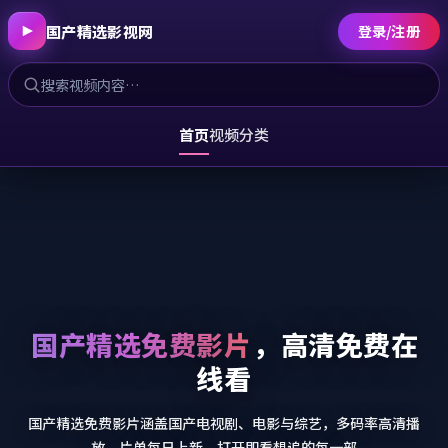
国产精选影视网
登录/注册
首页
视频分类
国产精选免费影片
，高清免费在
线看
国产精选免费影片
涵盖国产电视剧、电影与综艺，多码率高清播
放、片单每日上新，打开即看想追的每一部