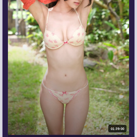
01:39:00