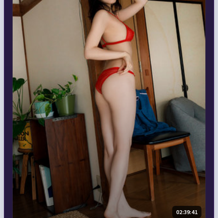
02:39:41