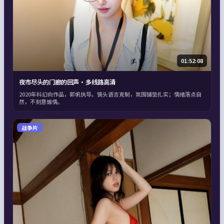
01:52:08
夜市尽头的门廊的回声·多线路高清
2020年科幻向作品，郭帆执导。镜头语言克制，氛围铺垫扎实；情绪落点自
然，不刻意煽情。
战争片